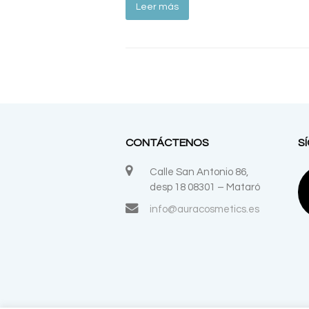
Leer más
CONTÁCTENOS
S
Calle San Antonio 86,
desp 18 08301 – Mataró
info@auracosmetics.es