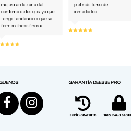
mejora en la zona del
piel más tersa de
contorno de los ojos, ya que
inmediato.».
tengo tendencia a que se
formen líneas finas.»
Puntuación
:
Puntuación
5
:
5
ÍGUENOS
GARANTÍA DEESSE PRO
Facebook
Instagram