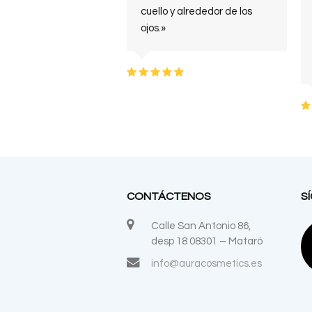
cuello y alrededor de los
ojos.»
Puntuación
:
5
CONTÁCTENOS
S
Calle San Antonio 86,
desp 18 08301 – Mataró
info@auracosmetics.es