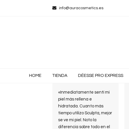
info@auracosmetics.es
HOME
TIENDA
DÉESSE PRO EXPRESS
«Inmediatamente sentí mi
piel más rellena e
hidratada. Cuanto más
tiempo utilizo Sculpta, mejor
se ve mi piel. Noto la
diferencia sobre todo en el