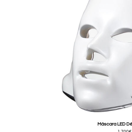
Máscara LED Dé
1.700
€