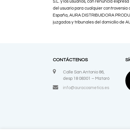
S.L. y los usuarios, con renuncia expres
del usuario para cualquier controversia 
España, AURA DISTRIBUIDORA PRODUCTOS
juzgados y tribunales del domicilio
CONTÁCTENOS
S
Calle San Antonio 86,
desp 18 08301 – Mataró
info@auracosmetics.es