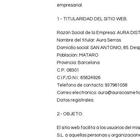
empresarial.
1.- TITULARIDAD DEL SITIO WEB.
Razón Social de la Empresa: AURA 
Nombre del titular: Aura Serras
Domicilio social: SAN ANTONIO, 85. Des
Población: MATARO
Provincia: Barcelona
C.P.: 08301
C.I.F./D.N.I.: 65624926
Teléfono de contacto: 937961058
Correo electrónico: aura@auracosmeti
Datos registrales:
2.- OBJETO.
El sitio web facilita a los usuarios 
S.L. a aquellas personas u organizacion