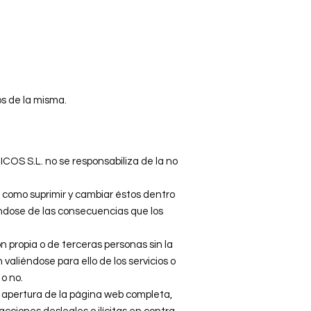
os de la misma.
OS S.L. no se responsabiliza de la no
omo suprimir y cambiar éstos dentro
ándose de las consecuencias que los
n propia o de terceras personas sin la
iéndose para ello de los servicios o
o no.
a apertura de la página web completa,