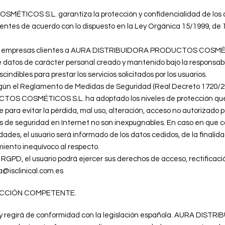
COS S.L. garantiza la protección y confidencialidad de los dat
entes de acuerdo con lo dispuesto en la Ley Orgánica 15/1999, de
tras empresas clientes a AURA DISTRIBUIDORA PRODUCTOS COSMÉTI
de datos de carácter personal creado y mantenido bajo la respon
bles para prestar los servicios solicitados por los usuarios.
egún el Reglamento de Medidas de Seguridad (Real Decreto 1720/20
S COSMÉTICOS S.L. ha adoptado los niveles de protección que l
para evitar la pérdida, mal uso, alteración, acceso no autorizado po
s de seguridad en Internet no son inexpugnables. En caso en que 
ades, el usuario será informado de los datos cedidos, de la finalida
miento inequívoco al respecto.
RGPD, el usuario podrá ejercer sus derechos de acceso, rectificació
@isclinical.com.es
DICCIÓN COMPETENTE.
ará y regirá de conformidad con la legislación española. AURA