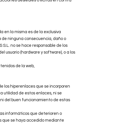
acciones desleales o ilícitas en contra
a en la misma es de la exclusiva
 de ninguna consecuencia, daño o
.L. no se hace responsable de los
l usuario (hardware y software), o a los
ntenidos de la web,
los hiperenlaces que se incorporen
tilidad de estos enlaces, ni se
, ni del buen funcionamiento de estas
 informáticos que deterioren o
 las que se haya accedido mediante