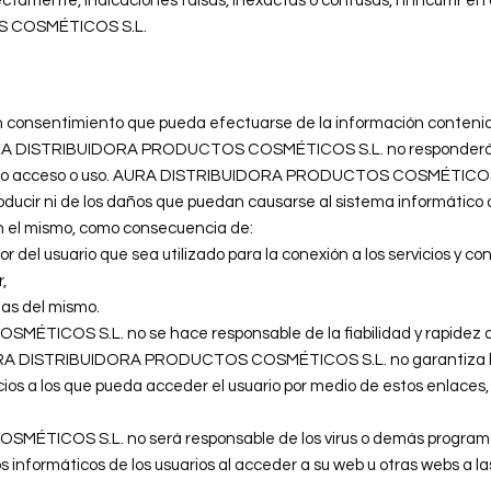
ctamente, indicaciones falsas, inexactas o confusas, ni incurrir en 
 COSMÉTICOS S.L.
in consentimiento que pueda efectuarse de la información contenid
. AURA DISTRIBUIDORA PRODUCTOS COSMÉTICOS S.L. no responderá
dicho acceso o uso. AURA DISTRIBUIDORA PRODUCTOS COSMÉTICOS S
ducir ni de los daños que puedan causarse al sistema informático de
 el mismo, como consecuencia de:
r del usuario que sea utilizado para la conexión a los servicios y co
,
das del mismo.
COS S.L. no se hace responsable de la fiabilidad y rapidez de 
AURA DISTRIBUIDORA PRODUCTOS COSMÉTICOS S.L. no garantiza la u
icios a los que pueda acceder el usuario por medio de estos enlaces
ICOS S.L. no será responsable de los virus o demás programas
s informáticos de los usuarios al acceder a su web u otras webs a