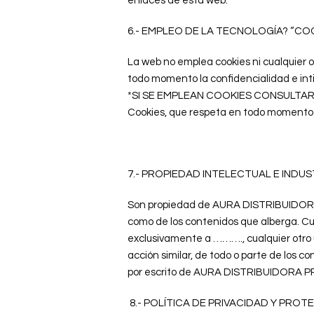
enlaces de esta web.
6.- EMPLEO DE LA TECNOLOG
Í
A? “CO
La web no emplea cookies ni cualquier o
todo momento la confidencialidad e int
*SI SE EMPLEAN COOKIES CONSULTAR C
Cookies, que respeta en todo momento l
7.- PROPIEDAD INTELECTUAL E INDUS
Son propiedad de AURA DISTRIBUIDORA 
como de los contenidos que alberga. Cu
exclusivamente a ………., cualquier otro u
acción similar, de todo o parte de los co
por escrito de AURA DISTRIBUIDORA
8.- POLÍTICA DE PRIVACIDAD Y PRO