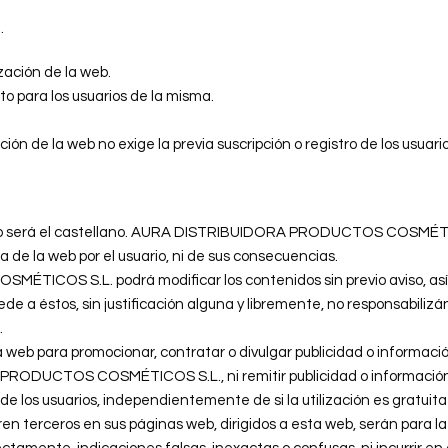
.
ización de la web.
to para los usuarios de la misma.
ión de la web no exige la previa suscripción o registro de los usuari
la web será el castellano. AURA DISTRIBUIDORA PRODUCTOS COSMÉTIC
de la web por el usuario, ni de sus consecuencias.
COS S.L. podrá modificar los contenidos sin previo aviso, así c
de a éstos, sin justificación alguna y libremente, no responsabiliz
.
a web para promocionar, contratar o divulgar publicidad o informació
ODUCTOS COSMÉTICOS S.L., ni remitir publicidad o información val
e los usuarios, independientemente de si la utilización es gratuita 
en terceros en sus páginas web, dirigidos a esta web, serán para l